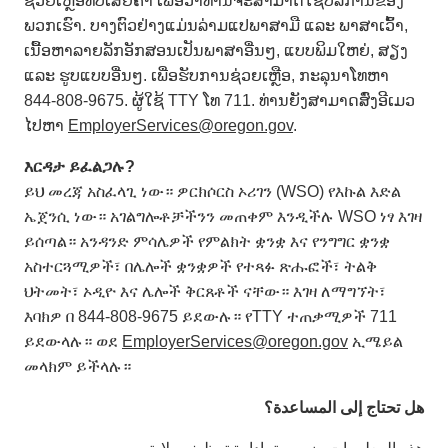
ຊ່ວຍເຫຼືອທີ່ບໍ່ເສຍຄ່າ ເພື່ອວ່າທ່ານຈະສາມາດໃຊ້ບໍລິການຂອງ
ພວກເຮົາ. ບາງຕົວຢ່າງແມ່ນລ່າມແປພາສາມື ແລະ ພາສາເວົ້າ,
ເນື້ອຫາລາຍລັກອັກສອນເປັນພາສາອື່ນໆ, ແບບພິມໃຫຍ່, ສຽງ
ແລະ ຮູບແບບອື່ນໆ. ເພື່ອຮັບການຊ່ວຍເຫຼືອ, ກະລຸນາໂທຫາ
844-808-9675. ຜູ້ໃຊ້ TTY ໂທ 711. ທ່ານຍັງສາມາດສົ່ງອີເມວ
ໄປຫາ
EmployerServices@oregon.gov
.
እርዳታ
ይፈልጋሉ
?
ይህ መረጃ አስፈላጊ ነው። ዎርክሶርስ ኦሪገን (WSO) የእኩል እድል
ኤጀንሲ ነው። አገልግሎቶቻችንን መጠቀም እንዲችሉ WSO ነፃ እገዛ
ይሰጣል። አንዳንድ ምሳሌዎች የምልክት ቋንቋ እና የንግግር ቋንቋ
አስተርጓሚዎች፣ በሌሎች ቋንቋዎች የተጻፉ ጽሑፎች፣ ትልቅ
ህትመት፣ ኦዲዮ እና ሌሎች ቅርጸቶች ናቸው። እገዛ ለማግኘት፣
እባክዎ በ 844-808-9675 ይደውሉ። የTTY ተጠቃሚዎች 711
ይደውላሉ። ወደ
EmployerServices@oregon.gov
ኢሜይል
መላክም ይችላሉ።
هل تحتاج إلى المساعدة؟