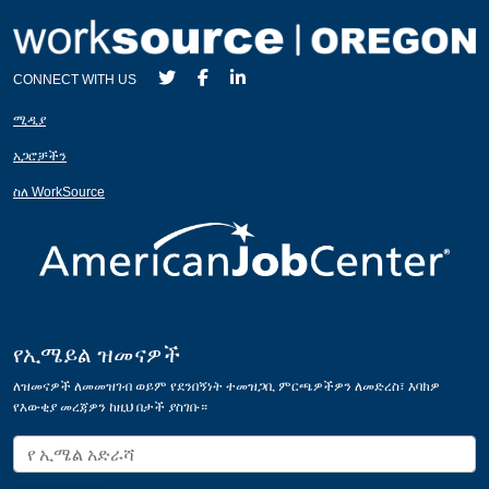
CONNECT WITH US
ሚዲያ
አጋሮቻችን
ስለ WorkSource
የኢሜይል ዝመናዎች
ለዝመናዎች ለመመዝገብ ወይም የደንበኝነት ተመዝጋቢ ምርጫዎችዎን ለመድረስ፣ እባክዎ
የእውቂያ መረጃዎን ከዚህ በታች ያስገቡ።