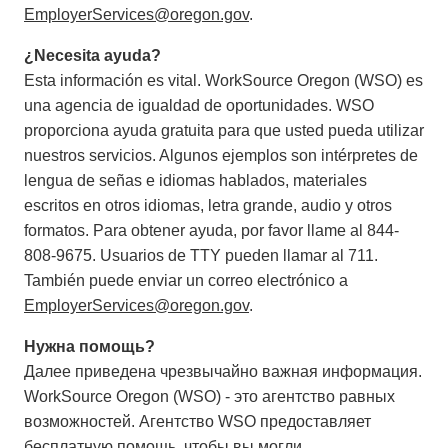
EmployerServices@oregon.gov
.
¿Necesita ayuda?
Esta información es vital. WorkSource Oregon (WSO) es
una agencia de igualdad de oportunidades. WSO
proporciona ayuda gratuita para que usted pueda utilizar
nuestros servicios. Algunos ejemplos son intérpretes de
lengua de señas e idiomas hablados, materiales
escritos en otros idiomas, letra grande, audio y otros
formatos. Para obtener ayuda, por favor llame al 844-
808-9675. Usuarios de TTY pueden llamar al 711.
También puede enviar un correo electrónico a
EmployerServices@oregon.gov
.
Нужна помощь?
Далее приведена чрезвычайно важная информация.
WorkSource Oregon (WSO) - это агентство равных
возможностей. Агентство WSO предоставляет
бесплатную помощь, чтобы вы могли