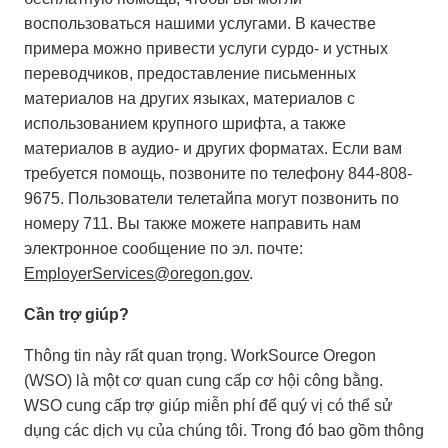
воспользоваться нашими услугами. В качестве
примера можно привести услуги сурдо- и устных
переводчиков, предоставление письменных
материалов на других языках, материалов с
использованием крупного шрифта, а также
материалов в аудио- и других форматах. Если вам
требуется помощь, позвоните по телефону 844-808-
9675. Пользователи телетайпа могут позвонить по
номеру 711. Вы также можете направить нам
электронное сообщение по эл. почте:
EmployerServices@oregon.gov
.
Cần trợ giúp?
Thông tin này rất quan trọng. WorkSource Oregon
(WSO) là một cơ quan cung cấp cơ hội công bằng.
WSO cung cấp trợ giúp miễn phí để quý vị có thể sử
dụng các dịch vụ của chúng tôi. Trong đó bao gồm thông