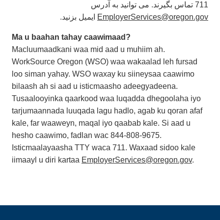
711 تماس بگیرند. می توانید به آدرس
ایمیل بزنید.
EmployerServices@oregon.gov
Ma u baahan tahay caawimaad?
Macluumaadkani waa mid aad u muhiim ah.
WorkSource Oregon (WSO) waa wakaalad leh fursad
loo siman yahay. WSO waxay ku siineysaa caawimo
bilaash ah si aad u isticmaasho adeegyadeena.
Tusaalooyinka qaarkood waa luqadda dhegoolaha iyo
tarjumaannada luuqada lagu hadlo, agab ku qoran afaf
kale, far waaweyn, maqal iyo qaabab kale. Si aad u
hesho caawimo, fadlan wac 844-808-9675.
Isticmaalayaasha TTY waca 711. Waxaad sidoo kale
iimaayl u diri kartaa
EmployerServices@oregon.gov
.