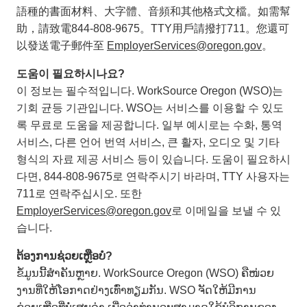
語種的書面材料、大字體、音頻和其他格式文檔。如需幫
助，請致電844-808-9675。TTY用戶請撥打711。您還可
以發送電子郵件至
EmployerServices@oregon.gov
。
도움이 필요하시나요?
이 정보는 필수적입니다. WorkSource Oregon (WSO)는
기회 균등 기관입니다. WSO는 서비스를 이용할 수 있도
록 무료로 도움을 제공합니다. 일부 예시로는 수화, 통역
서비스, 다른 언어 번역 서비스, 큰 활자, 오디오 및 기타
형식의 자료 제공 서비스 등이 있습니다. 도움이 필요하시
다면, 844-808-9675로 연락주시기 바라며, TTY 사용자는
711로 연락주십시오. 또한
EmployerServices@oregon.gov
로 이메일을 보낼 수 있
습니다.
ຕ້ອງການຊ່ວຍເຫຼືອບໍ?
ຂໍ້ມູນນີ້ສຳຄັນຫຼາຍ. WorkSource Oregon (WSO) ຄືໜ່ວຍ
ງານທີ່ໃຫ້ໂອກາດຢ່າງເທົ່າທຽມກັນ. WSO ຈັດໃຫ້ມີການ