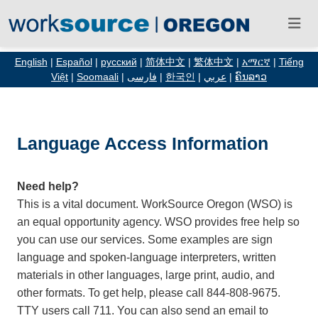
English
|
Español
|
русский
|
简体中文
|
繁体中文
|
አማርኛ
|
Tiếng
Việt
|
Soomaali
|
فارسی
|
한국인
|
عربي
|
ຄົນລາວ
Language Access Information
Need help?
This is a vital document. WorkSource Oregon (WSO) is
an equal opportunity agency. WSO provides free help so
you can use our services. Some examples are sign
language and spoken-language interpreters, written
materials in other languages, large print, audio, and
other formats. To get help, please call 844-808-9675.
TTY users call 711. You can also send an email to