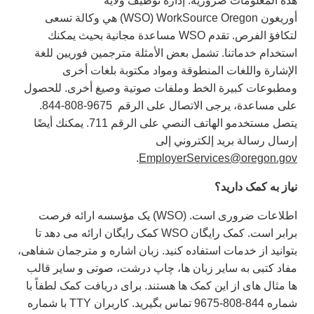
هذه المعلومات ضرورية. إدارة توظيف ولاية
أوريغون WorkSource Oregon ‏(WSO) هي وكالة تسعى
لتكافؤ الفرص. تقدم WSO‎ مساعدة مجانية بحيث يمكنك
استخدام خدماتنا. تشمل بعض الأمثلة مترجمين فوريين للغة
الإشارة واللغات المنطوقة ومواد مكتوبة بلغات أخرى
ومطبوعات كبيرة الخط وملفات صوتية وصيغ أخرى. للحصول
على مساعدة، يرجى الاتصال على الرقم ‏ 844-808-9675.
يتصل مستخدمو الهاتف النصي على الرقم 711. يمكنك أيضًا
إرسال رسالة بريد إلكتروني إلى
.
EmployerServices@oregon.gov
نیاز
به
کمک
دارید؟
اطلاعات ضروری است. (WSO) یک مؤسسه ارائه فرصت
برابر است. کمک رایگان WSO کمک رایگان ارائه می دهد تا
بتوانید از خدمات استفاده کنید. زبان اشاره و مترجمان شفاهی،
مفاد کتبی به سایر زبان ها، چاپ درشت، صوتی و سایر قالب
ها مثال های از این کمک ها هستند. برای دریافت کمک لطفاً با
شماره 844-808-9675 تماس بگیرید. کاربران TTY با شماره