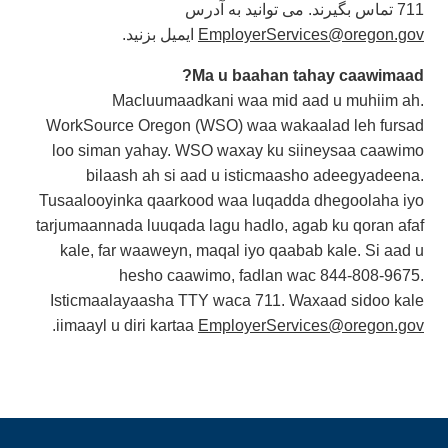
711 تماس بگیرند. می توانید به آدرس
ایمیل بزنید.
EmployerServices@oregon.gov
Ma u baahan tahay caawimaad?
Macluumaadkani waa mid aad u muhiim ah.
WorkSource Oregon (WSO) waa wakaalad leh fursad
loo siman yahay. WSO waxay ku siineysaa caawimo
bilaash ah si aad u isticmaasho adeegyadeena.
Tusaalooyinka qaarkood waa luqadda dhegoolaha iyo
tarjumaannada luuqada lagu hadlo, agab ku qoran afaf
kale, far waaweyn, maqal iyo qaabab kale. Si aad u
hesho caawimo, fadlan wac 844-808-9675.
Isticmaalayaasha TTY waca 711. Waxaad sidoo kale
.
iimaayl u diri kartaa
EmployerServices@oregon.gov