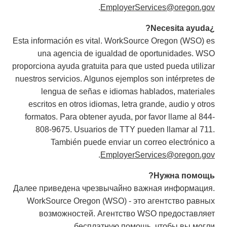
.
EmployerServices@oregon.gov
¿Necesita ayuda?
Esta información es vital. WorkSource Oregon (WSO) es
una agencia de igualdad de oportunidades. WSO
proporciona ayuda gratuita para que usted pueda utilizar
nuestros servicios. Algunos ejemplos son intérpretes de
lengua de señas e idiomas hablados, materiales
escritos en otros idiomas, letra grande, audio y otros
formatos. Para obtener ayuda, por favor llame al 844-
808-9675. Usuarios de TTY pueden llamar al 711.
También puede enviar un correo electrónico a
.
EmployerServices@oregon.gov
Нужна помощь?
Далее приведена чрезвычайно важная информация.
WorkSource Oregon (WSO) - это агентство равных
возможностей. Агентство WSO предоставляет
бесплатную помощь, чтобы вы могли