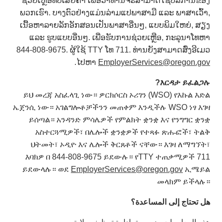
ຊ່ວຍເຫຼືອທີ່ບໍ່ເສຍຄ່າ ເພື່ອວ່າທ່ານຈະສາມາດໃຊ້ບໍລິການຂອງ
ພວກເຮົາ. ບາງຕົວຢ່າງແມ່ນລ່າມແປພາສາມື ແລະ ພາສາເວົ້າ,
ເນື້ອຫາລາຍລັກອັກສອນເປັນພາສາອື່ນໆ, ແບບພິມໃຫຍ່, ສຽງ
ແລະ ຮູບແບບອື່ນໆ. ເພື່ອຮັບການຊ່ວຍເຫຼືອ, ກະລຸນາໂທຫາ
844-808-9675. ຜູ້ໃຊ້ TTY ໂທ 711. ທ່ານຍັງສາມາດສົ່ງອີເມວ
.
ໄປຫາ
EmployerServices@oregon.gov
?
እርዳታ
ይፈልጋሉ
ይህ መረጃ አስፈላጊ ነው። ዎርክሶርስ ኦሪገን (WSO) የእኩል እድል
ኤጀንሲ ነው። አገልግሎቶቻችንን መጠቀም እንዲችሉ WSO ነፃ እገዛ
ይሰጣል። አንዳንድ ምሳሌዎች የምልክት ቋንቋ እና የንግግር ቋንቋ
አስተርጓሚዎች፣ በሌሎች ቋንቋዎች የተጻፉ ጽሑፎች፣ ትልቅ
ህትመት፣ ኦዲዮ እና ሌሎች ቅርጸቶች ናቸው። እገዛ ለማግኘት፣
እባክዎ በ 844-808-9675 ይደውሉ። የTTY ተጠቃሚዎች 711
ይደውላሉ። ወደ
EmployerServices@oregon.gov
ኢሜይል
መላክም ይችላሉ።
هل تحتاج إلى المساعدة؟