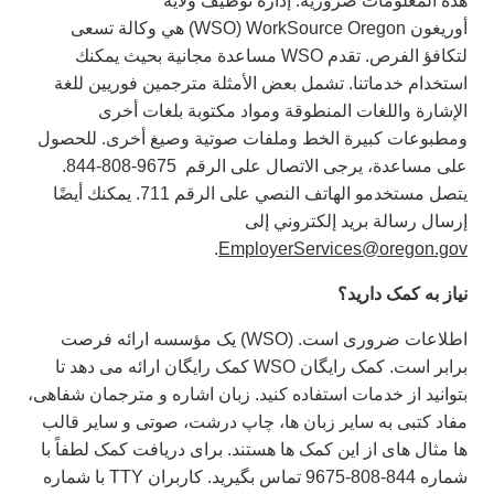
هذه المعلومات ضرورية. إدارة توظيف ولاية
أوريغون WorkSource Oregon ‏(WSO) هي وكالة تسعى
لتكافؤ الفرص. تقدم WSO‎ مساعدة مجانية بحيث يمكنك
استخدام خدماتنا. تشمل بعض الأمثلة مترجمين فوريين للغة
الإشارة واللغات المنطوقة ومواد مكتوبة بلغات أخرى
ومطبوعات كبيرة الخط وملفات صوتية وصيغ أخرى. للحصول
على مساعدة، يرجى الاتصال على الرقم ‏ 844-808-9675.
يتصل مستخدمو الهاتف النصي على الرقم 711. يمكنك أيضًا
إرسال رسالة بريد إلكتروني إلى
.
EmployerServices@oregon.gov
نیاز
به
کمک
دارید؟
اطلاعات ضروری است. (WSO) یک مؤسسه ارائه فرصت
برابر است. کمک رایگان WSO کمک رایگان ارائه می دهد تا
بتوانید از خدمات استفاده کنید. زبان اشاره و مترجمان شفاهی،
مفاد کتبی به سایر زبان ها، چاپ درشت، صوتی و سایر قالب
ها مثال های از این کمک ها هستند. برای دریافت کمک لطفاً با
شماره 844-808-9675 تماس بگیرید. کاربران TTY با شماره