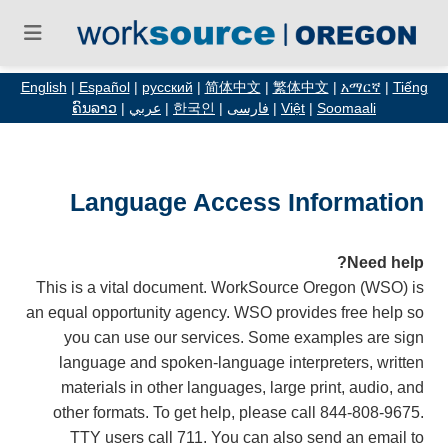
English
|
Español
|
русский
|
简体中文
|
繁体中文
|
አማርኛ
|
Tiếng
ຄົນລາວ
|
عربي
|
한국인
|
فارسی
|
Việt
|
Soomaali
Language Access Information
Need help?
This is a vital document. WorkSource Oregon (WSO) is
an equal opportunity agency. WSO provides free help so
you can use our services. Some examples are sign
language and spoken-language interpreters, written
materials in other languages, large print, audio, and
other formats. To get help, please call 844-808-9675.
TTY users call 711. You can also send an email to