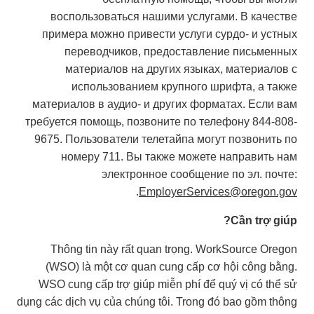
воспользоваться нашими услугами. В качестве
примера можно привести услуги сурдо- и устных
переводчиков, предоставление письменных
материалов на других языках, материалов с
использованием крупного шрифта, а также
материалов в аудио- и других форматах. Если вам
требуется помощь, позвоните по телефону 844-808-
9675. Пользователи телетайпа могут позвонить по
номеру 711. Вы также можете направить нам
электронное сообщение по эл. почте:
.
EmployerServices@oregon.gov
Cần trợ giúp?
Thông tin này rất quan trọng. WorkSource Oregon
(WSO) là một cơ quan cung cấp cơ hội công bằng.
WSO cung cấp trợ giúp miễn phí để quý vị có thể sử
dụng các dịch vụ của chúng tôi. Trong đó bao gồm thông