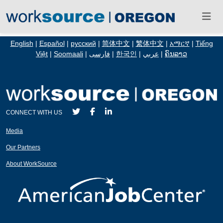
English
|
Español
|
русский
|
简体中文
|
繁体中文
|
አማርኛ
|
Tiếng
Việt
|
Soomaali
|
فارسی
|
한국인
|
عربي
|
ຄົນລາວ
CONNECT WITH US
Media
Our Partners
About WorkSource