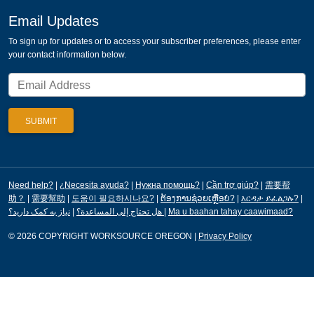
Email Updates
To sign up for updates or to access your subscriber preferences, please enter
your contact information below.
Need help?
|
¿Necesita ayuda?
|
Нужна помощь?
|
Cần trợ giúp?
|
需要帮
助？
|
需要幫助
|
도움이 필요하시나요?
|
ຕ້ອງການຊ່ວຍເຫຼືອບໍ?
|
እርዳታ ይፈልጋሉ?
|
|
هل تحتاج إلى المساعدة؟
نیاز به کمک دارید؟
|
Ma u baahan tahay caawimaad?
© 2026 COPYRIGHT WORKSOURCE OREGON
|
Privacy Policy