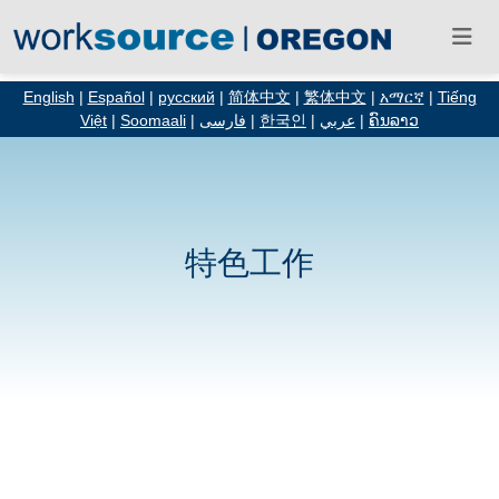
English
|
Español
|
русский
|
简体中文
|
繁体中文
|
አማርኛ
|
Tiếng
Việt
|
Soomaali
|
فارسی
|
한국인
|
عربي
|
ຄົນລາວ
特色工作